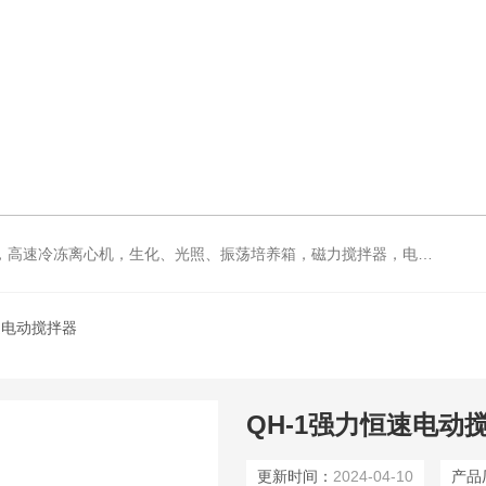
搅拌器，电动搅拌器，大功率电动搅拌器，强力恒速电动搅拌器，水浴锅，油浴锅，油浴，石英亚沸蒸馏水器，箱式电阻炉，不锈钢真空干燥箱
速电动搅拌器
QH-1强力恒速电动
更新时间：
2024-04-10
产品厂地