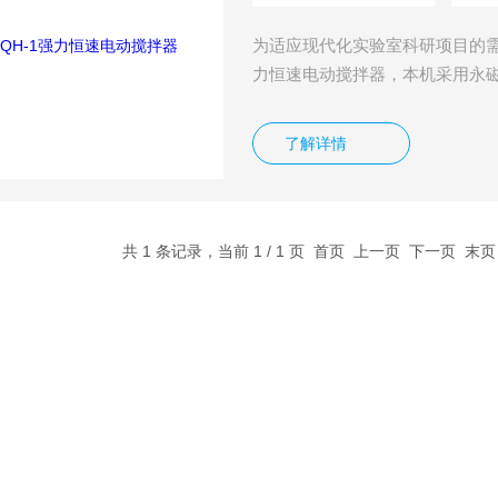
为适应现代化实验室科研项目的需要
力恒速电动搅拌器，本机采用永磁
稳压电源调速，具有转速稳定、
了解详情
共 1 条记录，当前 1 / 1 页 首页 上一页 下一页 