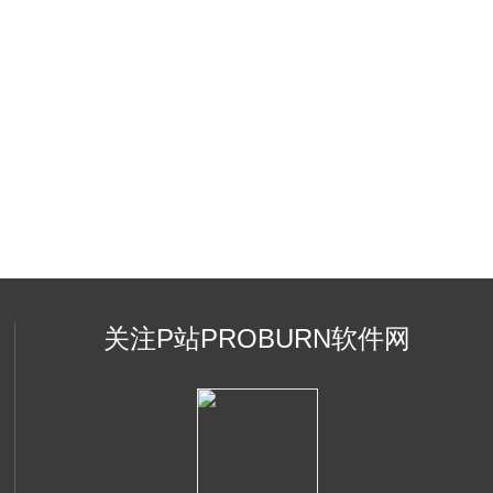
关注P站PROBURN软件网
页版