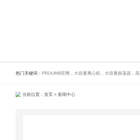
热门关键词：
PROUMB官网，大容量离心机，大容量振荡器，高速冷冻离心机，生化、光照、振荡培养箱，磁力搅拌器，
当前位置：
首页
> 新闻中心