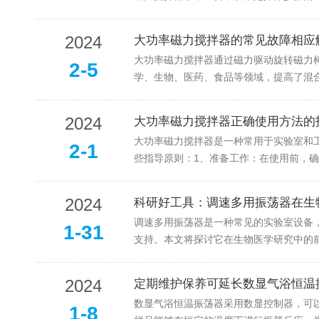
2024
大功率磁力搅拌器的常见故障相应
大功率磁力搅拌器通过磁力驱动旋转磁力棒，
2-5
学、生物、医药、食品等领域
2024
大功率磁力搅拌器正确使用方法的
大功率磁力搅拌器是一种常用于实验室和工业
2-1
些指导原则：1、准备工作：在使用前
2024
科研好工具：调速多用振荡器在
调速多用振荡器是一种常见的实验室设备，
1-31
支持。本文将探讨它在生物医学研究中的前
2024
定期维护保养可延长数显气浴恒温
数显气浴恒温振荡器采用数显控制器，可以精确
1-8