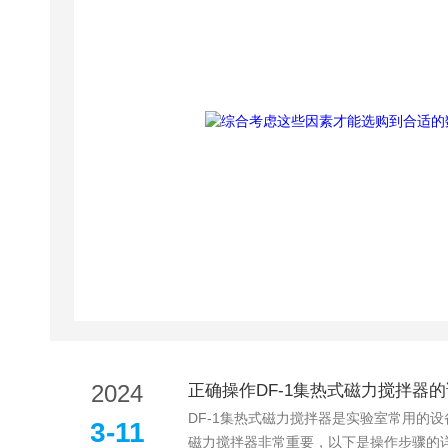
2024
正确操作DF-1集热式磁力搅拌器
DF-1集热式磁力搅拌器是实验室常用的设备
3-11
磁力搅拌器非常重要，以下是操作步骤的详细说明