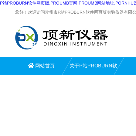
P站PROBURN软件网页版,PROUMB官网,PROUMB网站地址,PORNH
您好！欢迎访问常州市P站PROBURN软件网页版实验仪器有限公
网站首页
关于P站PROBURN软
件网页版