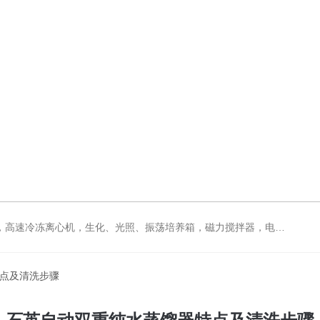
拌器，电动搅拌器，大功率电动搅拌器，强力恒速电动搅拌器，水浴锅，油浴锅，油浴，石英亚沸蒸馏水器，箱式电阻炉，不锈钢真空干燥箱
特点及清洗步骤