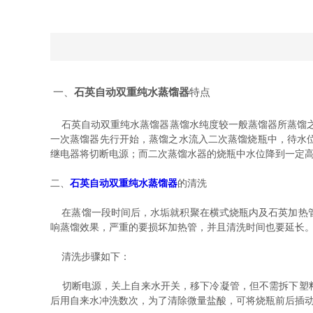
一、
石英自动双重纯水蒸馏器
特点
石英自动双重纯水蒸馏器蒸馏水纯度较一般蒸馏器所蒸馏之水
一次蒸馏器先行开始，蒸馏之水流入二次蒸馏烧瓶中，待水
继电器将切断电源；而二次蒸馏水器的烧瓶中水位降到一定
二、
石英自动双重纯水蒸馏器
的清洗
在蒸馏一段时间后，水垢就积聚在横式烧瓶内及石英加热管
响蒸馏效果，严重的要损坏加热管，并且清洗时间也要延长
清洗步骤如下：
切断电源，关上自来水开关，移下冷凝管，但不需拆下塑料
后用自来水冲洗数次，为了清除微量盐酸，可将烧瓶前后插动