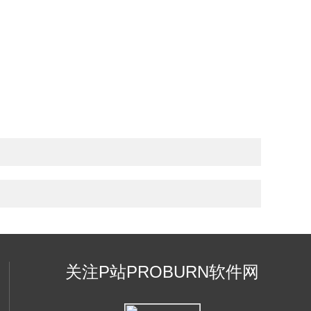
关注P站PROBURN软件网
页版