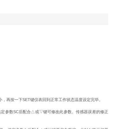
小，再按一下SET键仪表回到正常工作状态温度设定完毕。
选定参数SC后配合△或▽键可修改此参数。传感器误差的修正