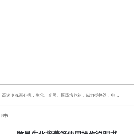
拌器，电动搅拌器，大功率电动搅拌器，强力恒速电动搅拌器，水浴锅，油浴锅，油浴，石英亚沸蒸馏水器，箱式电阻炉，不锈钢真空干燥箱
说明书