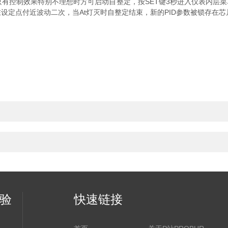
有控制效果特别不理想时方可启动自整定，按SET键3秒进入仪表内层菜单
设定点付近波动二次，当At灯灭时自整定结束，新的PID参数被锁存在芯
实验
快速链接