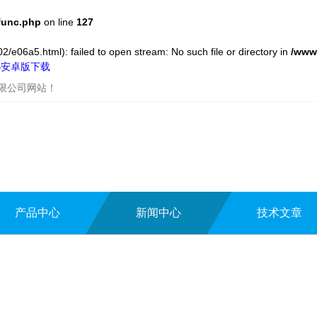
func.php
on line
127
/e06a5.html): failed to open stream: No such file or directory in
/www
UB安卓版下载
有限公司网站！
产品中心
新闻中心
技术文章