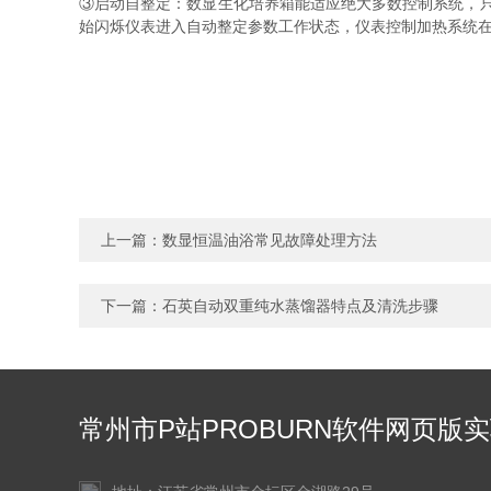
③启动自整定：数显生化培养箱能适应绝大多数控制系统，只
始闪烁仪表进入自动整定参数工作状态，仪表控制加热系统在
上一篇：
数显恒温油浴常见故障处理方法
下一篇：
石英自动双重纯水蒸馏器特点及清洗步骤
常州市P站PROBURN软件网页版
仪器有限公司