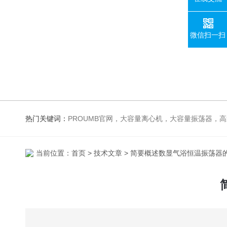
微信扫一扫
热门关键词：
PROUMB官网，大容量离心机，大容量振荡器，高速冷冻离心机，生化、光照、振荡培养箱，磁力搅拌器
当前位置：
首页
>
技术文章
> 简要概述数显气浴恒温振荡器