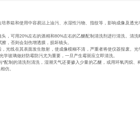
和使用中容易沾上油污、水湿性污物、指纹等，影响成像及透光率
镜的镜头，可用20%左右的酒精和80%左右的乙醚配制清洗剂进行清洗。
否则会划伤增透膜，损坏镜头。
，光线在其表面发生散射，使成像模糊不清，严重者将使仪器报废。光学
。对光学玻璃做好防霉防污尤为重要，一旦产生霉斑应立即清洗。
*配制的清洗剂清洗，湿潮天气还要掺入少量的乙醚，或用环氧丙烷
仿。