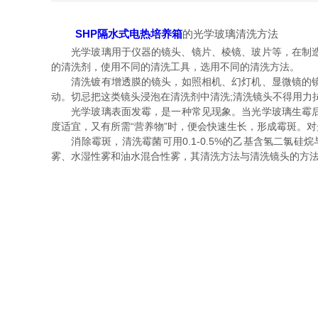
SHP隔水式电热培养箱
的光学玻璃清洗方法
光学玻璃用于仪器的镜头、镜片、棱镜、玻片等，在制造培养箱
的清洗剂，使用不同的清洗工具，选用不同的清洗方法。
清洗镀有增透膜的镜头，如照相机、幻灯机、显微
动。切忌把这类镜头浸泡在清洗剂中清洗;清洗镜头不得用力拭擦，
光学玻璃表面发霉，是一种常见现象。当光学玻璃生霉后
度适宜，又有所需“营养物”时，便会快速生长，形成霉斑
消除霉斑，清洗霉菌可用0.1-0.5%的乙基含氢二氯硅烷与
雾、水湿性雾和油水混合性雾，其清洗方法与清洗镜头的方法相