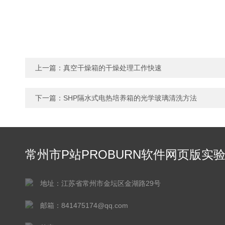
上一篇：
真空干燥箱的干燥处理工作快速
下一篇：
SHP隔水式电热培养箱的光学玻璃清洗方法
常州市P站PROBURN软件网页版实
仪器有限公司
地址：江苏省常州市金坛区金湖路29号
邮箱：841475174@qq.com