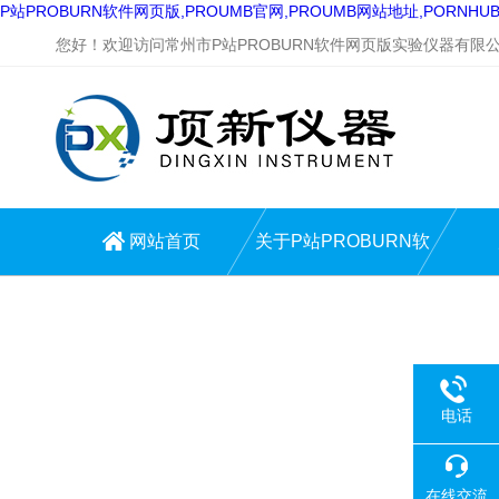
P站PROBURN软件网页版,PROUMB官网,PROUMB网站地址,PORNH
您好！欢迎访问常州市P站PROBURN软件网页版实验仪器有限公司网
网站首页
关于P站PROBURN软
件网页版
电话
在线交流