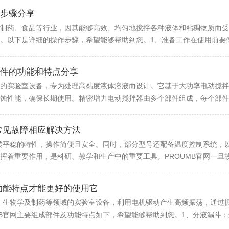
步骤分享
制药、食品等行业，因其能够高效、均匀地搅拌各种液体和粘稠物质而受
。以下是详细的操作步骤，希望能够帮助到您。1、准备工作在使用前要做
件的功能和特点分享
的实验室设备，专为处理高黏度液体溶液而设计。它基于大功率电动搅拌
蚀性能，确保长期使用。精密增力电动搅拌器由多个部件组成，每个部件都
常见故障相应解决方法
旋转平稳的特性，操作简便且安全。同时，部分型号还配备温度控制系统，
着重要作用，是科研、教学和生产中的重要工具。PROUMB官网一旦故
件功能特点才能更好的使用它
学、生物学及制药等领域的实验室设备，利用电机驱动产生高频振荡，通过
B官网主要组成部件及功能特点如下，希望能够帮助到您。1、分液漏斗：这