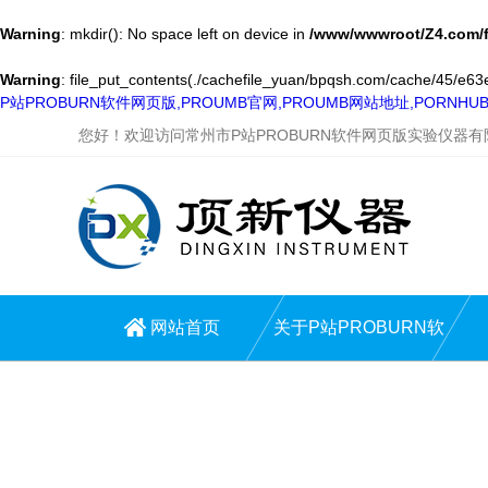
Warning
: mkdir(): No space left on device in
/www/wwwroot/Z4.com/
Warning
: file_put_contents(./cachefile_yuan/bpqsh.com/cache/45/e63e1
P站PROBURN软件网页版,PROUMB官网,PROUMB网站地址,PORNH
您好！欢迎访问常州市P站PROBURN软件网页版实验仪器
网站首页
关于P站PROBURN软
件网页版