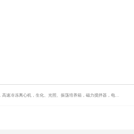
拌器，电动搅拌器，大功率电动搅拌器，强力恒速电动搅拌器，水浴锅，油浴锅，油浴，石英亚沸蒸馏水器，箱式电阻炉，不锈钢真空干燥箱