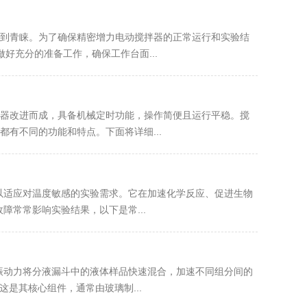
到青睐。为了确保精密增力电动搅拌器的正常运行和实验结
好充分的准备工作，确保工作台面...
器改进而成，具备机械定时功能，操作简便且运行平稳。搅
有不同的功能和特点。下面将详细...
以适应对温度敏感的实验需求。它在加速化学反应、促进生物
障常常影响实验结果，以下是常...
振动力将分液漏斗中的液体样品快速混合，加速不同组分间的
是其核心组件，通常由玻璃制...