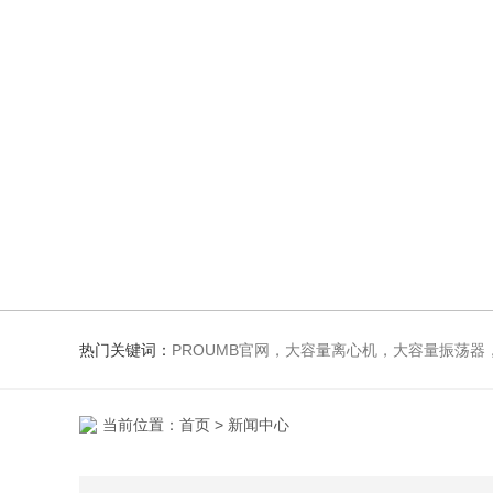
热门关键词：
PROUMB官网，大容量离心机，大容量振荡器，高速冷冻离心机，生化、光照、振荡培养箱，磁力搅
当前位置：
首页
> 新闻中心