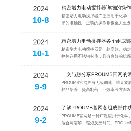
2024
精密增力电动搅拌器详细的操作
精密增力电动搅拌器广泛应用于化学、
10-8
果的准确性，正确的操作步骤至关重要
2024
精密增力电动搅拌器各个组成部
精密增力电动搅拌器是一款高效、稳定
10-1
拌棒选用不锈钢材质，具有良好的抗腐
2024
一文与您分享PROUMB官网的
PROUMB官网具有无级调速、垂直
9-9
样品培养、提高制药工业效率等方面发挥
2024
了解PROUMB官网各组成部
PROUMB官网是一种广泛应用于化
9-2
混合与溶解，缩短反应时间。PROUM