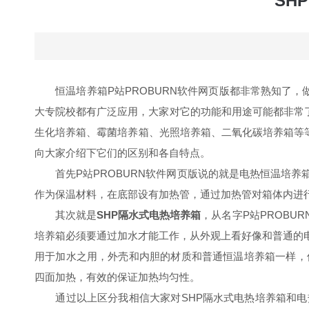
SH
恒温培养箱P站PROBURN软件网页版都非常熟知了，做
大专院校都有广泛应用，大家对它的功能和用途可能都非常了
生化培养箱、霉菌培养箱、光照培养箱、二氧化碳培养箱等等
向大家介绍下它们的区别和各自特点。
首先P站PROBURN软件网页版说的就是电热恒温培养
作为保温材料，在底部设有加热管，通过加热管对箱体内进
其次就是
SHP隔水式电热培养箱
，从名字P站PROB
培养箱必须要通过加水才能工作，从外观上看好像和普通的
用于加水之用，外壳和内胆的材质和普通恒温培养箱一样，
四面加热，有效的保证加热均匀性。
通过以上区分我相信大家对SHP隔水式电热培养箱和电