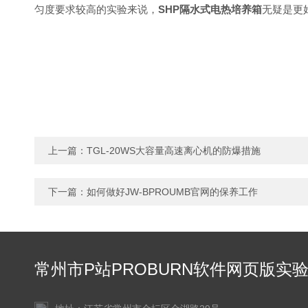
匀度要求较高的实验来说，
SHP隔水式电热培养箱
无疑是更
上一篇：
TGL-20WS大容量高速离心机的防爆措施
下一篇：
如何做好JW-BPROUMB官网的保养工作
常州市P站PROBURN软件网页版实
仪器有限公司