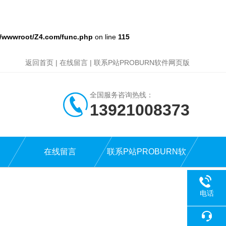
/wwwroot/Z4.com/func.php
on line
115
返回首页
|
在线留言
|
联系P站PROBURN软件网页版
全国服务咨询热线：
13921008373
在线留言
联系P站PROBURN软
件网页版
电话