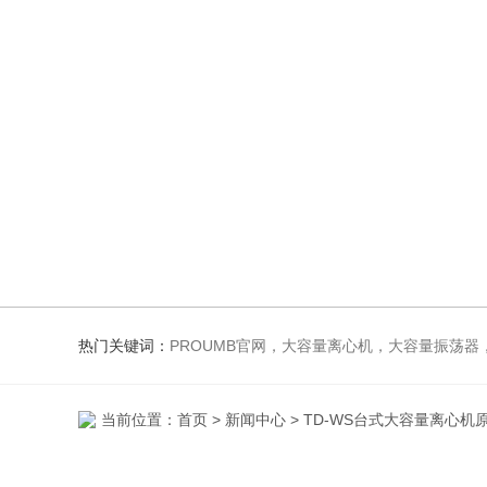
热门关键词：
PROUMB官网，大容量离心机，大容量振荡器，高速冷冻离心机，生化、光照、振荡培养箱，磁力搅
当前位置：
首页
>
新闻中心
> TD-WS台式大容量离心