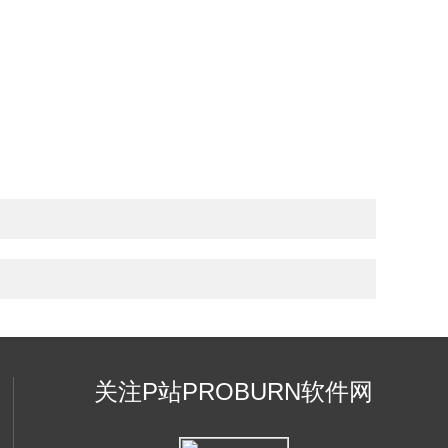
关注P站PROBURN软件网
页版