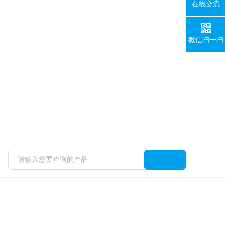
在线交流
微信扫一扫