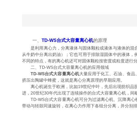
一、
TD-WS台式大容量离心机
的原理
是利用离心力，分离液体与固体颗粒或液体与液体的混合物
从牛奶中分离出奶油）；它也可用于排除湿固体中的液体，
不同的特点，有的离心机还可对固体颗粒按密度或粒度进行
二、TD-WS台式大容量离心机的应用领域
T
D-WS台式大容量离心机
大量应用于化工、石油、食品
挤压出陶罐中蜂蜜，这就是离心分离原理的早期应用。
离心机诞生于欧洲，比如19世纪中叶，先后出现纺织品脱
进，20世纪30年代出现了连续操作的台式大容量离心机，
TD-WS台式大容量离心机可分为过滤离心机、沉降离心
带动与转鼓同速旋转，在离心力作用下各组分分离，并分别