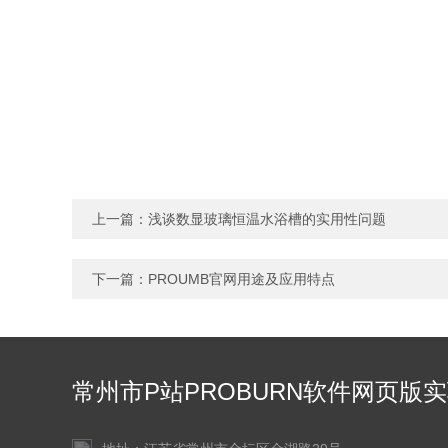
上一篇：
浅谈数显玻璃恒温水浴槽的实用性问题
下一篇：
PROUMB官网用途及应用特点
常州市P站PROBURN软件网页版
仪器有限公司