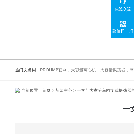
在线交流
微信扫一扫
热门关键词：
PROUMB官网，大容量离心机，大容量振荡器，高速冷冻离心机，生化、光照、振荡培养箱，磁力搅拌器，
当前位置：
首页
>
新闻中心
> 一文与大家分享回旋式振荡器
一