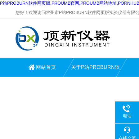
P站PROBURN软件网页版,PROUMB官网,PROUMB网站地址,PORNH
您好！欢迎访问常州市P站PROBURN软件网页版实验仪器有限公司
网站首页
关于P站PROBURN软
件网页版
电话
在线交流