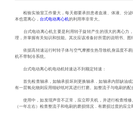
检验实验室工作量大，每天都要承担患者血液、体液、分泌
本也需离心，
台式电动离心机
的利用率非常大。
台式电动离心机主要是利用转子旋转产生的强大的离心力，加快液
理，并掌握有关知识和技能。其次应该准备好所需的说明书、图
依据高转速运行时转子体与空气摩擦生热导致机身温度不易控制，过
机不带制冷系统。
台式电动离心机电动机转速达不到额定转速：
首先检查轴承，如轴承损坏则更换轴承．如轴承内部缺油或污物
有一层氧化物则应用细砂纸对其进行打磨。如整流子与电刷的配合不
使用中，如发现声音不正常，应立即关机，并进行检查维修
（一年左右）检查整流子和电刷的磨损情况．有磨损过度的应立即更换