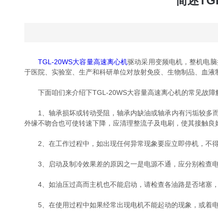
简述TG
TGL-20WS大容量高速离心机
驱动采用变频电机，整机电脑
于医院、实验室、生产和科研单位对放射免疫、生物制品、血液
下面咱们来介绍下TGL-20WS大容量高速离心机的常见故障
1、轴承损坏或转动受阻，轴承内缺油或轴承内有污垢较多而
外缘不吻合也可使转速下降，应清理整流子及电刷，使其接触良
2、在工作过程中，如出现任何异常现象要应立即停机，不得
3、启动及制冷效果差的原因之一是电源不通，应分别检查电
4、如油压过高而主机也不能启动，请检查各油路是否堵塞，
5、在使用过程中如果经常出现电机不能起动的现象，或着电