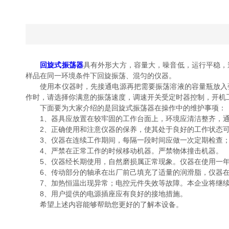
回旋式振荡器
具有外形大方，容量大，噪音低，运行平稳，
样品在同一环境条件下回旋振荡、混匀的仪器。
使用本仪器时，先接通电源再把需要振荡溶液的容量瓶放入弹
作时，请选择你满意的振荡速度，调速开关受定时器控制，开机
下面要为大家介绍的是回旋式振荡器在操作中的维护事项：
1、器具应放置在较牢固的工作台面上，环境应清洁整齐，通
2、正确使用和注意仪器的保养，使其处于良好的工作状态可
3、仪器在连续工作期间，每隔一段时间应做一次定期检查；
4、严禁在正常工作的时候移动机器。严禁物体撞击机器。
5、仪器经长期使用，自然磨损属正常现象。仪器在使用一年
6、传动部分的轴承在出厂前己填充了适量的润滑脂，仪器在
7、加热恒温出现异常；电控元件失效等故障。本企业将继续
8、用户提供的电源插座应有良好的接地措施。
希望上述内容能够帮助您更好的了解本设备。