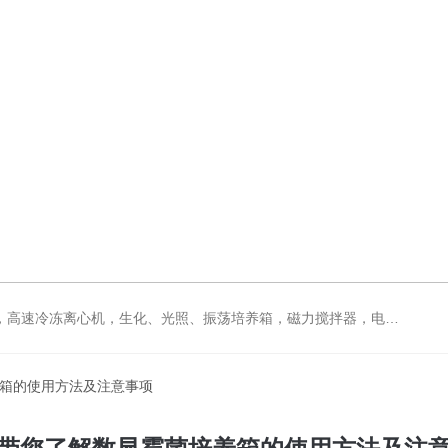
拌器，电动搅拌器，大功率电动搅拌器，强力恒速电动搅拌器，水浴锅，油浴锅，油浴，石英亚沸蒸馏水器，箱式电阻炉，不锈钢真空干燥箱
养箱的使用方法及注意事项