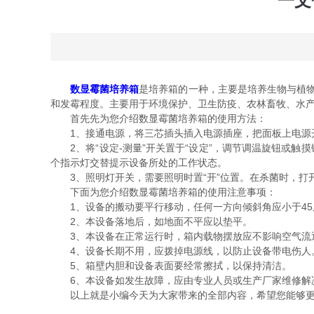
一文
数显霉菌培养箱
是培养箱的一种，主要是培养生物与植物
和发霉程度。主要用于环境保护、卫生防疫、农林畜牧、水
首先先为您介绍数显霉菌培养箱的使用方法：
1、接通电源，将三芯插头插入电源插座，把面板上电源开
2、将“设定-测量”开关置于“设定”，调节调温旋钮或触摸
个指示灯交替提示设备所处的工作状态。
3、照明灯开关，需要照明时置“开”位置。在杀菌时，打
下面为您介绍数显霉菌培养箱的使用注意事项：
1、设备的搬动要平行移动，任何一方向倾斜角应小于45
2、本设备落地后，如地面不平应以垫平。
3、本设备在正常运行时，箱内载物摆放应不影响空气流
4、设备长期不用，应拨掉电源线，以防止设备带电伤人。
5、箱壁内胆和设备表面要经常擦拭，以保持清洁。
6、本设备如发生故障，应由专业人员或生产厂家维修解
以上就是小编今天为大家带来的全部内容，希望您能够更