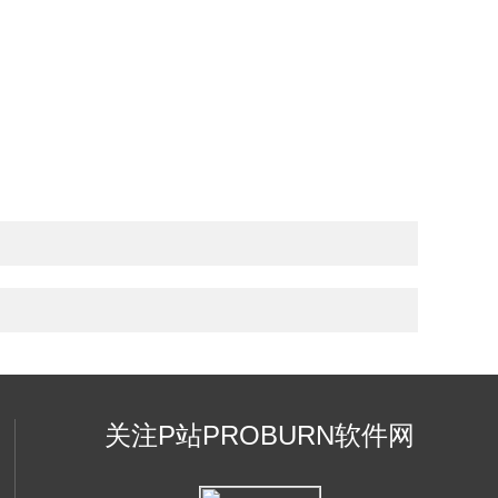
关注P站PROBURN软件网
页版