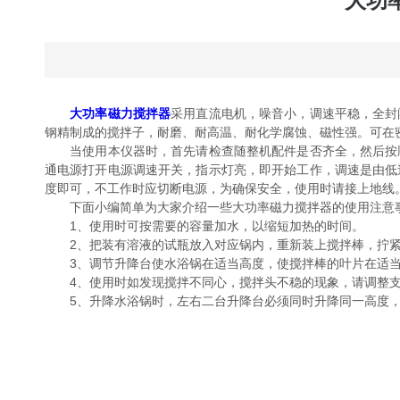
大功
大功率磁力搅拌器
采用直流电机，噪音小，调速平稳，全封
钢精制成的搅拌子，耐磨、耐高温、耐化学腐蚀、磁性强。可在
当使用本仪器时，首先请检查随整机配件是否齐全，然后按顺
通电源打开电源调速开关，指示灯亮，即开始工作，调速是由低
度即可，不工作时应切断电源，为确保安全，使用时请接上地线
下面小编简单为大家介绍一些大功率磁力搅拌器的使用注意
1、使用时可按需要的容量加水，以缩短加热的时间。
2、把装有溶液的试瓶放入对应锅内，重新装上搅拌棒，拧紧
3、调节升降台使水浴锅在适当高度，使搅拌棒的叶片在适当
4、使用时如发现搅拌不同心，搅拌头不稳的现象，请调整支
5、升降水浴锅时，左右二台升降台必须同时升降同一高度，