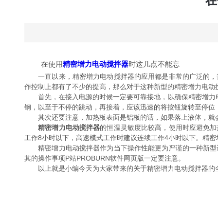
在
在使用
精密增力电动搅拌器
时这几点不能忘
一直以来，精密增力电动搅拌器的应用都是非常的广泛的，普
作控制上都有了不少的提高，那么对于这种新型的精密增力电动
首先，在接入电源的时候一定要可靠接地，以确保精密增力电动
钢，以至于不停的跳动，再接着，应该迅速的将按钮旋转至停位
其次还要注意，加热板表面是铝板的话，如果落上液体，就会
精密增力电动搅拌器
的恒温灵敏度比较高，使用时应避免加
工作8小时以下，高速模式工作时建议连续工作4小时以下。精
精密增力电动搅拌器作为当下操作性能更为严谨的一种新型设
其的操作事项P站PROBURN软件网页版一定要注意。
以上就是小编今天为大家带来的关于精密增力电动搅拌器的全