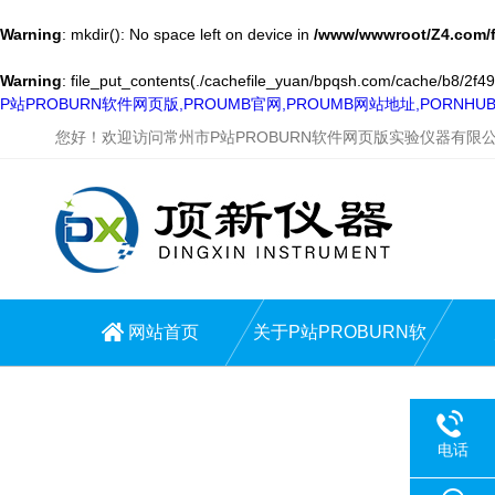
Warning
: mkdir(): No space left on device in
/www/wwwroot/Z4.com/
Warning
: file_put_contents(./cachefile_yuan/bpqsh.com/cache/b8/2f49a
P站PROBURN软件网页版,PROUMB官网,PROUMB网站地址,PORNH
您好！欢迎访问常州市P站PROBURN软件网页版实验仪器有限
网站首页
关于P站PROBURN软
件网页版
电话