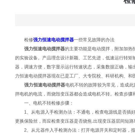
检
检修
强力恒速电动搅拌器
一些常见故障的办法
强力恒速电动搅拌器
的主要功能是电动搅拌，附加加热
的实验设备。产品理念设计新颖、工艺先进，低速运行转矩
器，调速方便，数字显示运行转速状态，采集数据正确，输
力恒速电动搅拌器现在已是工厂、大专院校、科研机构、和
强力恒速电动搅拌器
电机不转的故障较为常见，造成此
拌电机的电流，而烧毁变压器都会造成电机不转。检查步骤
一、电机不转检修步骤：
1、从电源入手检测办法：不通电，检查电源线是否插好
更换保险丝，而应检查变压器是否烧焦.出现变压器层间短路
2、从元器件入手检测办法：打开电源开关和定时器，指