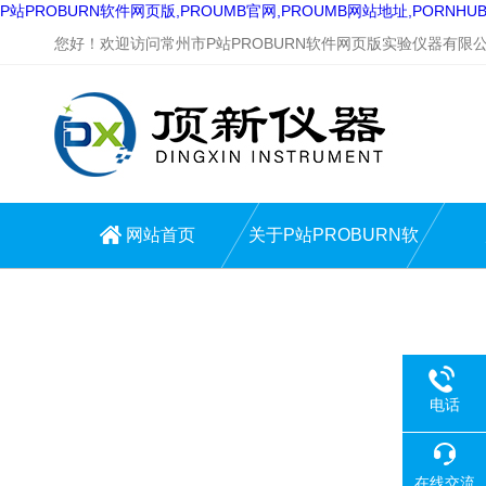
P站PROBURN软件网页版,PROUMB官网,PROUMB网站地址,PORNH
您好！欢迎访问常州市P站PROBURN软件网页版实验仪器有限公
网站首页
关于P站PROBURN软
件网页版
电话
在线交流