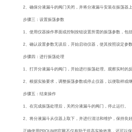
2、确保分液漏斗的阀门关闭，并将分液漏斗安装在振荡器上
步骤三：设置振荡参数
1、使用仪器操作界面或控制按钮设置所需的振荡参数，包括
2、确认设置参数无误后，开始启动仪器，使其按照设定参数
步骤四：进行振荡处理
1、打开分液漏斗的阀门，开始进行振荡处理。观察实时的反
2、根据实验要求，调整振荡参数或停止仪器，以便取样或继
步骤五：结束操作
1、在完成振荡处理后，关闭分液漏斗的阀门，停止运行。
2、将分液漏斗从仪器上取下，并进行清洁和维护，保持良好
正确使用PROUMB官网不仅有助于提高实验效率，还可以保