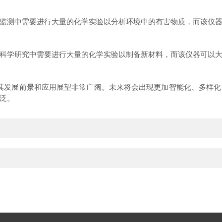
境监测中需要进行大量的化学实验以分析环境中的有害物质，而该仪器可以
研究中需要进行大量的化学实验以制备新材料，而该仪器可以大大提高
展前景和应用展望非常广阔。未来将会出现更加智能化、多样化
。