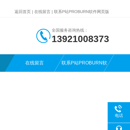
返回首页
|
在线留言
|
联系P站PROBURN软件网页版
全国服务咨询热线：
13921008373
在线留言
联系P站PROBURN软
件网页版
电话