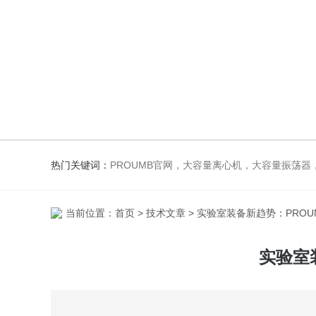
热门关键词：
PROUMB官网，大容量离心机，大容量振荡器，高速冷冻离心机，生化、光照、振荡培养箱，
当前位置：
首页
>
技术文章
> 实验室装备新趋势：P
实验室