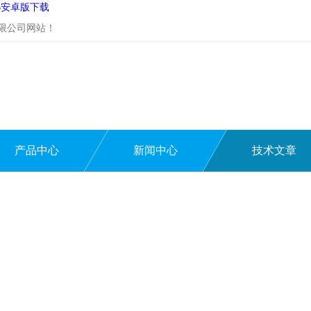
UB安卓版下载
公司网站！
产品中心
新闻中心
技术文章