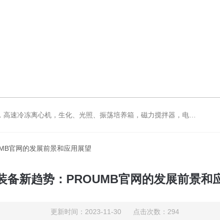
磁力搅拌器，电动搅拌器，大功率电动搅拌器，强力恒速电动搅拌器，水浴锅，油浴锅，油浴，石英亚沸蒸馏水器，箱式电阻炉，不锈钢真空干燥箱
ROUMB官网的发展前景和应用展望
装备新趋势：PROUMB官网的发展前景和
更新时间：2023-11-30 点击次数：294