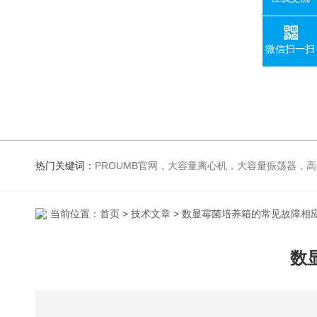
微信扫一扫
热门关键词：
PROUMB官网，大容量离心机，大容量振荡器，高速冷冻离心机，生化、光照、振荡培养箱，磁力搅拌器，
当前位置：
首页
>
技术文章
> 数显霉菌培养箱的常见故障相
数