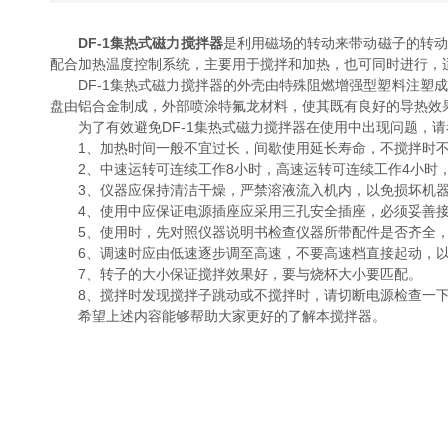
DF-1集热式磁力搅拌器
是利用磁场的转动来带动磁子的转动
配合加热温度控制系统，主要用于搅拌和加热，也可同时进行
DF-1集热式磁力搅拌器的外壳由特殊阻燃增强型塑料注塑成型，有
盘由铝合金制成，外部喷涂特氟龙材料，使其既有良好的导热效果
为了有效避免DF-1集热式磁力搅拌器在使用中出现问题，请看
1、加热时间一般不宜过长，间歇使用延长寿命，不搅拌时不加热
2、中速运转可连续工作8小时，高速运转可连续工作4小时
3、仪器应保持清洁干燥，严禁溶液流入机内，以免损坏机器
4、使用中应保证电源插座应采用三孔安全插座，必须妥善接地
5、使用时，先对照仪器说明书检查仪器所带配件是否齐全，譬如搅
6、调速时应由低速逐步调至高速，不要高速档直接起动，以
7、转子的大小保证搅拌效果好，要与烧杯大小要匹配。
8、搅拌时发现搅拌子跳动或不搅拌时，请切断电源检查一下
希望上述内容能够帮助大家更好的了解本搅拌器。