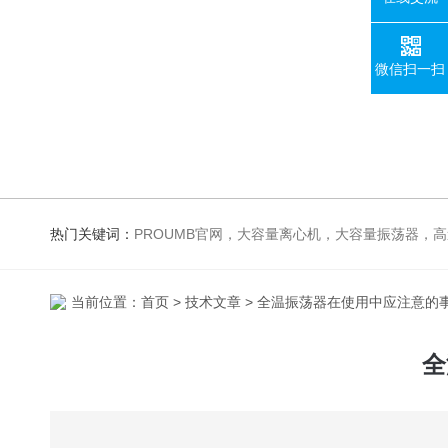
微信扫一扫
热门关键词：
PROUMB官网，大容量离心机，大容量振荡器，高速冷冻离心机，生化、光照、振荡培养箱，磁力搅拌器
当前位置：
首页
>
技术文章
> 全温振荡器在使用中应注意的事项
全