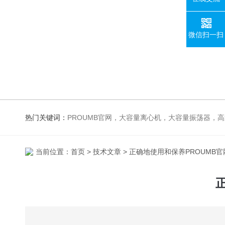
微信扫一扫
热门关键词：
PROUMB官网，大容量离心机，大容量振荡器，高速冷冻离心机，生化、光照、振荡培养箱，磁力搅拌器，电动
当前位置：
首页
>
技术文章
> 正确地使用和保养PROUMB