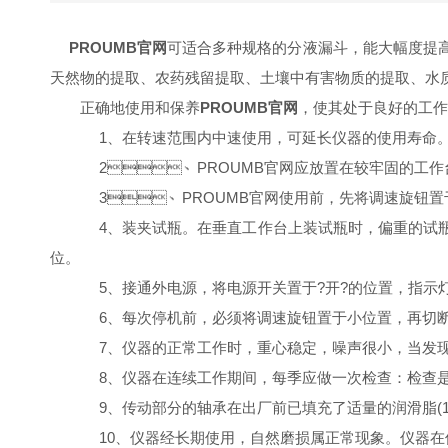
PROUMB官网
可适合多种规格的分液漏斗，能大幅度提高工作效率
天然物的提取、农药残留提取、土壤中有害物质的提取、水质
正确地使用和保养
PROUMB官网
，使其处于良好的工作关
1、在转速范围内中速使用，可延长仪器的使用寿命
2、PROUMB官网应放置在较牢固的工作台上，
3、PROUMB官网使用前，先将调速旋钮置于小
4、装夹试瓶。在垂直工作台上装试瓶时，偏重
位。
5、接通外电源，将电源开关置于?开?的位置，指示灯
6、每次停机前，必须将调速旋钮置于小位置，再切断电源
7、仪器的正常工作时，重心稳定，噪声很小，当
8、仪器在连续工作期间，每季应做一次检查：检
9、传动部分的轴承在出厂前已填充了适量的润滑脂(1号钙一
10、仪器经长期使用，自然磨损属正常现象。仪器在使用